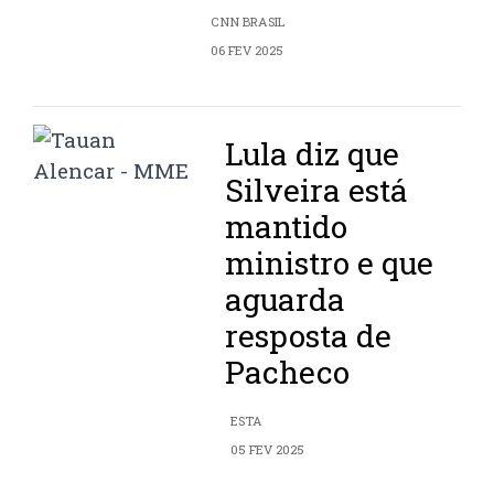
CNN BRASIL
06 FEV 2025
Lula diz que
Silveira está
mantido
ministro e que
aguarda
resposta de
Pacheco
ESTA
05 FEV 2025