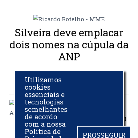
Silveira deve emplacar
dois nomes na cúpula da
ANP
VEJA
Utilizamos
04 DEZ 2024
cookies
essenciais e
tecnologias
Governo dá
semelhantes
de acordo
aval para leilão
com a nossa
que vai
Política de
PROSSEGUIR