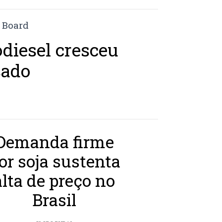
odiesel cresceu
sado
Demanda firme
or soja sustenta
alta de preço no
Brasil