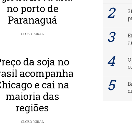
no porto de
3
Paranaguá
p
GLOBO RURAL
E
a
Preço da soja no
O
c
rasil acompanha
Chicago e cai na
B
d
maioria das
regiões
GLOBO RURAL