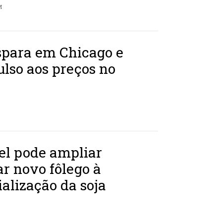
M
spara em Chicago e
lso aos preços no
el pode ampliar
ar novo fôlego à
ialização da soja