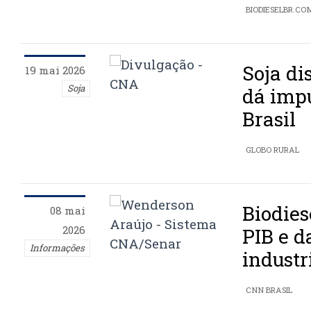
BIODIESELBR.CO
Soja di
19 mai 2026
Soja
dá impu
Brasil
GLOBO RURAL
Biodies
08 mai
2026
PIB e d
Informações
industr
CNN BRASIL