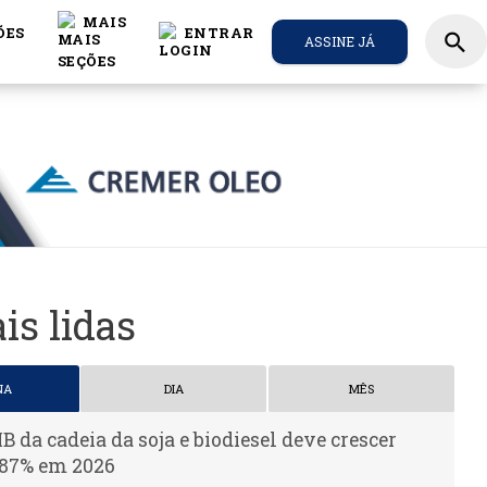
MAIS
ÕES
ENTRAR
search
ASSINE JÁ
is lidas
NA
DIA
MÊS
IB da cadeia da soja e biodiesel deve crescer
,87% em 2026