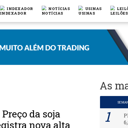
INDEXADOR
NOTÍCIAS
USINAS
LEIL
As ma
SEMA
Preço da soja
P
egistra nova alta
6