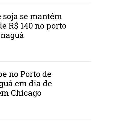
e soja se mantém
e R$ 140 no porto
anaguá
be no Porto de
guá em dia de
em Chicago