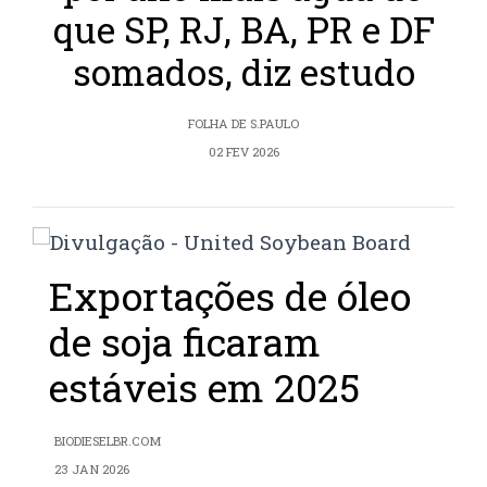
que SP, RJ, BA, PR e DF
somados, diz estudo
FOLHA DE S.PAULO
02 FEV 2026
Exportações de óleo
de soja ficaram
estáveis em 2025
BIODIESELBR.COM
23 JAN 2026