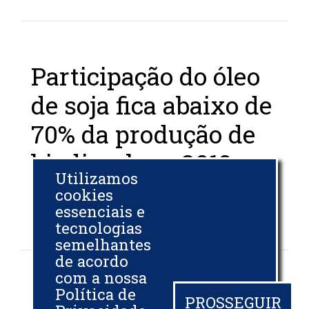
Participação do óleo
de soja fica abaixo de
70% da produção de
biodiesel em 2019
Utilizamos
cookies
BIODIESELBR.COM
essenciais e
30 JAN 2020
tecnologias
semelhantes
de acordo
com a nossa
Política de
Óleo de milho
PROSSEGUIR