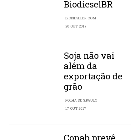
BiodieselBR
BIODIESELBR.COM
20 OUT 2017
Soja não vai
além da
exportação de
grão
FOLHA DE S.PAULO
17 OUT 2017
Conab prevê