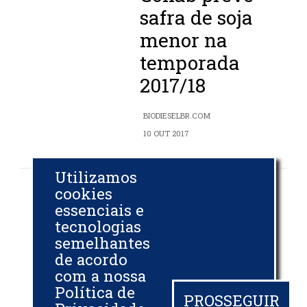
safra de soja
menor na
temporada
2017/18
BIODIESELBR.COM
10 OUT 2017
Utilizamos
cookies
Plantio de soja
essenciais e
da safra
tecnologias
2017/2018
semelhantes
de acordo
atinge 5% da
com a nossa
área prevista
Política de
PROSSEGUIR