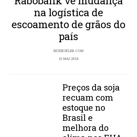
Rabobank vê mudança
na logística de
escoamento de grãos do
país
BIODIESELBR.COM
16 MAI 2018
Preços da soja
recuam com
estoque no
Brasil e
melhora do