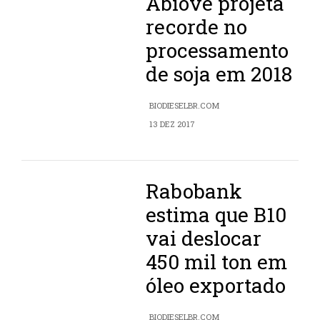
Abiove projeta
recorde no
processamento
de soja em 2018
BIODIESELBR.COM
13 DEZ 2017
Rabobank
estima que B10
vai deslocar
450 mil ton em
óleo exportado
BIODIESELBR.COM