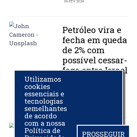
06 FEV 2024
Petróleo vira e
fecha em queda
de 2% com
possível cessar-
fogo entre Israel
Utilizamos
e Hamas
cookies
essenciais e
VALOR INVESTE
tecnologias
02 FEV 2024
semelhantes
de acordo
com a nossa
Conflitos
Política de
PROSSEGUIR