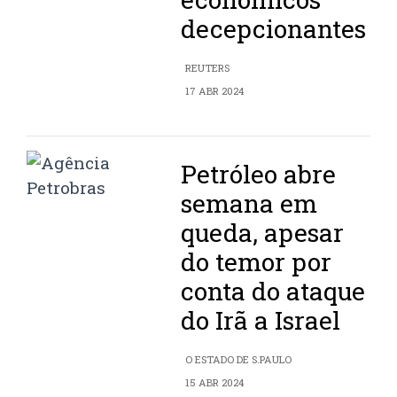
decepcionantes
REUTERS
17 ABR 2024
Petróleo abre
semana em
queda, apesar
do temor por
conta do ataque
do Irã a Israel
O ESTADO DE S.PAULO
15 ABR 2024