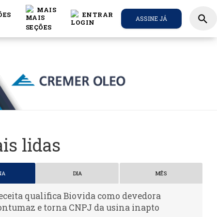
MAIS
ÕES
ENTRAR
search
ASSINE JÁ
is lidas
NA
DIA
MÊS
eceita qualifica Biovida como devedora
ontumaz e torna CNPJ da usina inapto