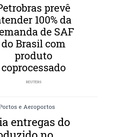
Petrobras prevê
atender 100% da
emanda de SAF
do Brasil com
produto
coprocessado
REUTERS
ia entregas do
oduzido no