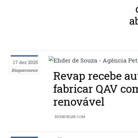
a
17 dez 2025
Bioquerosene
Revap recebe au
fabricar QAV co
renovável
BIODIESELBR.COM