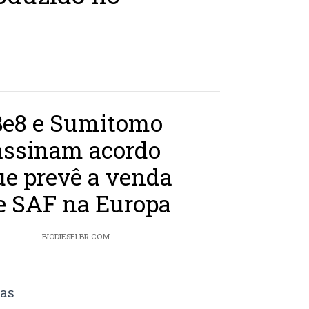
Be8 e Sumitomo
assinam acordo
ue prevê a venda
e SAF na Europa
BIODIESELBR.COM