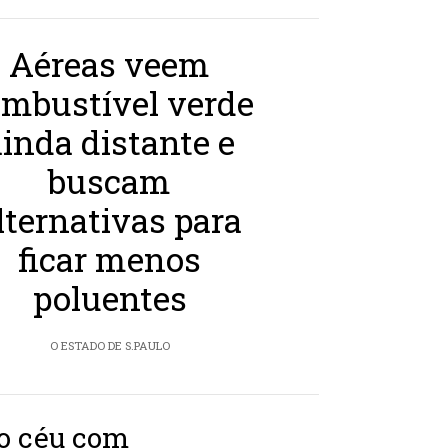
Aéreas veem
mbustível verde
ainda distante e
buscam
lternativas para
ficar menos
poluentes
O ESTADO DE S.PAULO
 o céu com