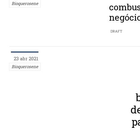
Bioquerosene
combust
negócio
DRAFT
23 abr 2021
Bioquerosene
d
p