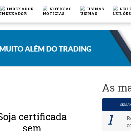
INDEXADOR
NOTÍCIAS
USINAS
LEIL
As ma
SEMA
Soja certificada
R
sem
c