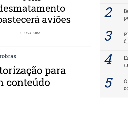
desmatamento
B
bastecerá aviões
p
GLOBO RURAL
P
6
E
a
torização para
m conteúdo
O
c