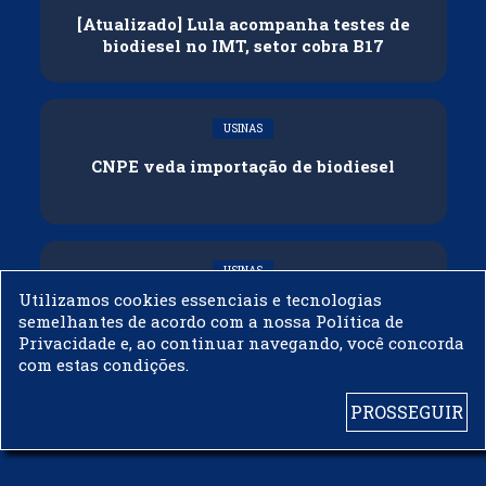
[Atualizado] Lula acompanha testes de
biodiesel no IMT, setor cobra B17
USINAS
CNPE veda importação de biodiesel
USINAS
Utilizamos cookies essenciais e tecnologias
Acelen Renováveis assina acordo com
semelhantes de acordo com a nossa Política de
Bunge para óleo de soja em projeto na
Privacidade e, ao continuar navegando, você concorda
Bahia
com estas condições.
PROSSEGUIR
© 2003 - 2019 -
BIODIESELBR.COM - TODOS OS DIREITOS RESERVADOS