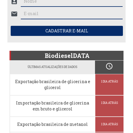
account_box
mail
CADASTRAR E-MAIL
BiodieselDATA
schedule
ÚLTIMAS ATUALIZAÇÕES DE DADOS
Exportação brasileira de glicerina e
1 DIA ATRÁS
glicerol
Importação brasileira de glicerina
1 DIA ATRÁS
em bruto e glicerol
Exportação brasileira de metanol
1 DIA ATRÁS