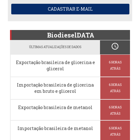
CADASTRAR E-MAIL
BiodieselDATA
schedule
ÚLTIMAS ATUALIZAÇÕES DE DADOS
Exportação brasileira de glicerina e
6 HORAS
glicerol
ATRÁS
Importação brasileira de glicerina
6 HORAS
em bruto e glicerol
ATRÁS
Exportação brasileira de metanol
6 HORAS
ATRÁS
Importação brasileira de metanol
6 HORAS
ATRÁS