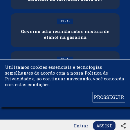
USINAS
Governo adia reunião sobre mistura de
etanol na gasolina
USINAS
Utilizamos cookies essenciais e tecnologias
CNPE veda importação de biodiesel
semelhantes de acordo com a nossa Política de
Privacidade e, ao continuar navegando, você concorda
com estas condições.
PROSSEGUIR
© 2003 - 2019 -
BIODIESELBR.COM - TODOS OS DIREITOS RESERVADOS
share
Entrar
ASSINE