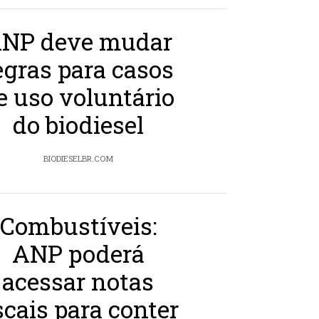
NP deve mudar
egras para casos
e uso voluntário
do biodiesel
BIODIESELBR.COM
Combustíveis:
ANP poderá
acessar notas
scais para conter