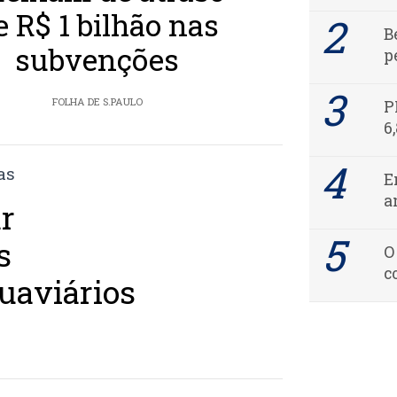
e R$ 1 bilhão nas
B
subvenções
p
FOLHA DE S.PAULO
P
6
E
a
r
s
O
c
uaviários