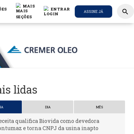
MAIS
ÕES
ENTRAR
search
ASSINE JÁ
is lidas
NA
DIA
MÊS
eceita qualifica Biovida como devedora
ontumaz e torna CNPJ da usina inapto