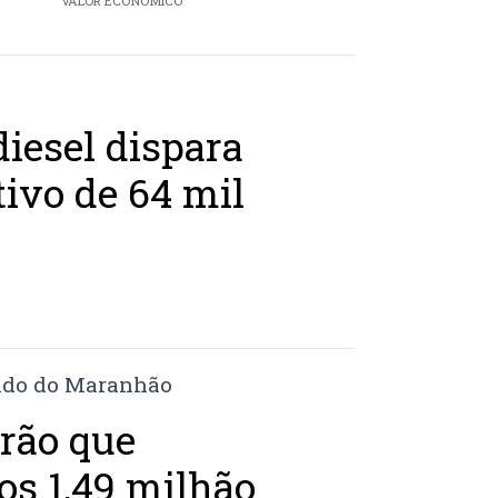
VALOR ECONÔMICO
iesel dispara
tivo de 64 mil
erão que
s 1,49 milhão