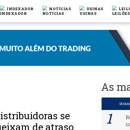
INDEXADOR
NOTÍCIAS
USINAS
LEIL
As ma
SEMA
istribuidoras se
R
eixam de atraso
c