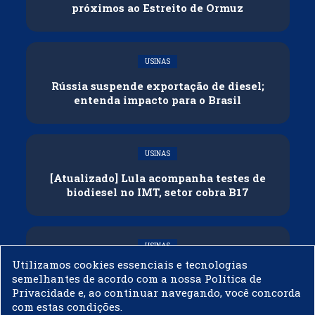
próximos ao Estreito de Ormuz
USINAS
Rússia suspende exportação de diesel;
entenda impacto para o Brasil
USINAS
[Atualizado] Lula acompanha testes de
biodiesel no IMT, setor cobra B17
USINAS
Utilizamos cookies essenciais e tecnologias
Governo adia reunião sobre mistura de
semelhantes de acordo com a nossa Política de
etanol na gasolina
Privacidade e, ao continuar navegando, você concorda
com estas condições.