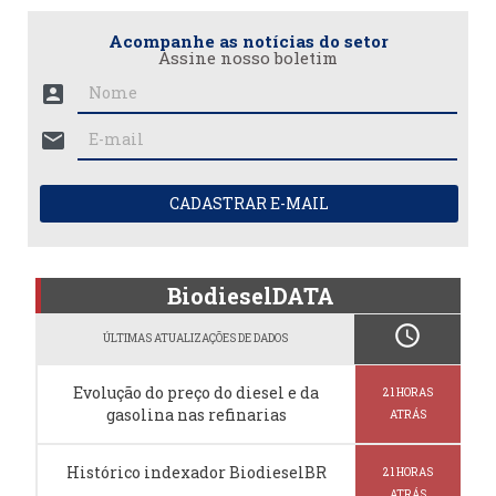
Acompanhe as notícias do setor
Assine nosso boletim
account_box
mail
CADASTRAR E-MAIL
BiodieselDATA
schedule
ÚLTIMAS ATUALIZAÇÕES DE DADOS
Evolução do preço do diesel e da
21 HORAS
gasolina nas refinarias
ATRÁS
Histórico indexador BiodieselBR
21 HORAS
ATRÁS