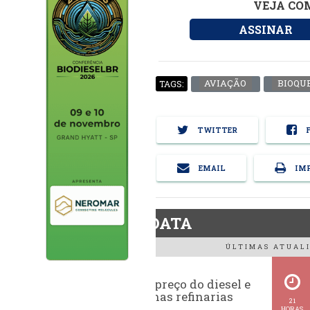
VEJA COM
ASSINAR
AVIAÇÃO
BIOQU
TAGS:
TWITTER
F
EMAIL
IMP
BiodieselDATA
ÚLTIMAS ATUALI
Evolução do preço do diesel e
da gasolina nas refinarias
21
HORAS