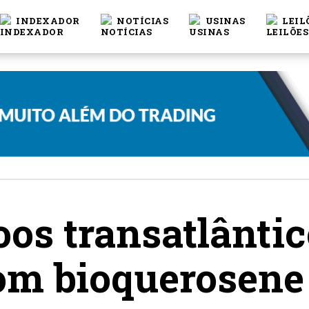
INDEXADOR
NOTÍCIAS
USINAS
LEIL
os transatlânti
com bioquerosene