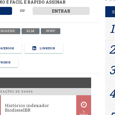
O É FÁCIL E RÁPIDO ASSINAR
ENTRAR
OU
EROSENE
KLM
WWF
ACEBOOK
LINKEDIN
RIMIR
ZAÇÕES DE DADOS
Histórico indexador
BiodieselBR
21
HORAS