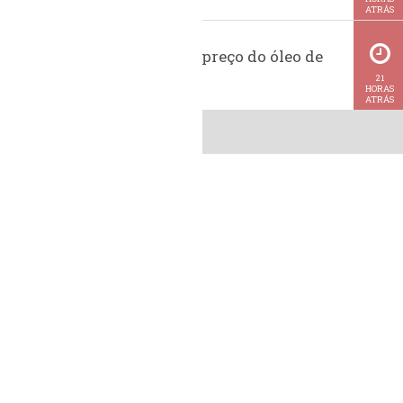
ATRÁS
Histórico do preço do óleo de
soja
21
HORAS
ATRÁS