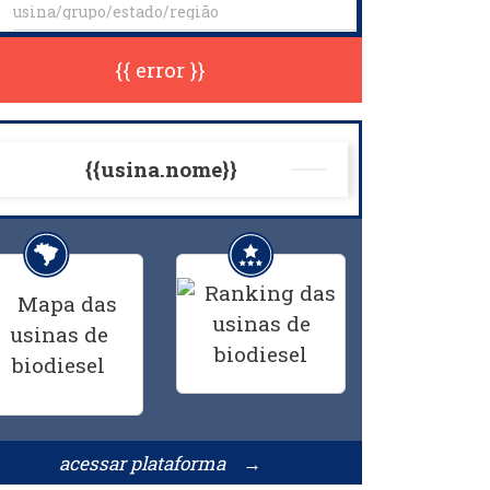
{{ error }}
{{usina.nome}}
acessar plataforma →