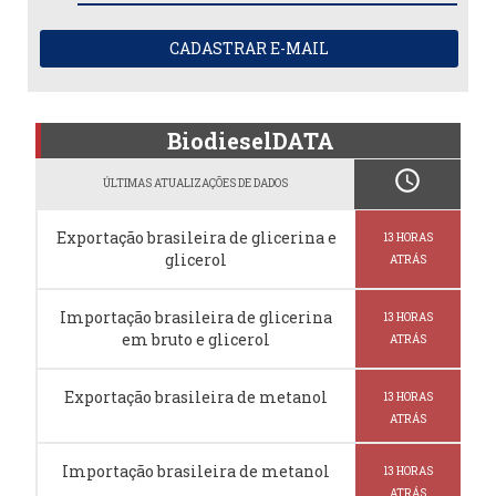
CADASTRAR E-MAIL
BiodieselDATA
schedule
ÚLTIMAS ATUALIZAÇÕES DE DADOS
Exportação brasileira de glicerina e
13 HORAS
glicerol
ATRÁS
Importação brasileira de glicerina
13 HORAS
em bruto e glicerol
ATRÁS
Exportação brasileira de metanol
13 HORAS
ATRÁS
Importação brasileira de metanol
13 HORAS
ATRÁS