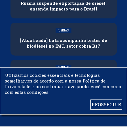
Rússia suspende exportação de diesel;
entenda impacto para o Brasil
USINAS
[Atualizado] Lula acompanha testes de
biodiesel no IMT, setor cobra B17
USINAS
Utilizamos cookies essenciais e tecnologias
Governo adia reunião sobre mistura de
semelhantes de acordo com a nossa Política de
etanol na gasolina
Privacidade e, ao continuar navegando, você concorda
com estas condições.
PROSSEGUIR
© 2003 - 2019 -
BIODIESELBR.COM - TODOS OS DIREITOS RESERVADOS