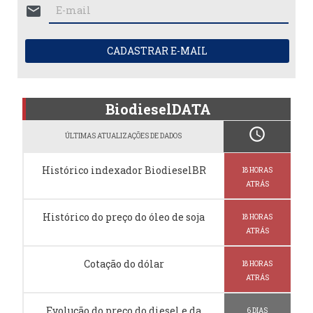
mail
CADASTRAR E-MAIL
BiodieselDATA
schedule
ÚLTIMAS ATUALIZAÇÕES DE DADOS
Histórico indexador BiodieselBR
18 HORAS
ATRÁS
Histórico do preço do óleo de soja
18 HORAS
ATRÁS
Cotação do dólar
18 HORAS
ATRÁS
Evolução do preço do diesel e da
6 DIAS