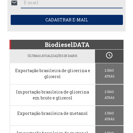
mail
CADASTRAR E-MAIL
BiodieselDATA
schedule
ÚLTIMAS ATUALIZAÇÕES DE DADOS
Exportação brasileira de glicerina e
2 DIAS
glicerol
ATRÁS
Importação brasileira de glicerina
2 DIAS
em bruto e glicerol
ATRÁS
Exportação brasileira de metanol
2 DIAS
ATRÁS