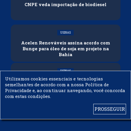
CNPE veda importação de biodiesel
USINAS
Acelen Renováveis assina acordo com
Bunge para óleo de soja em projeto na
Bahia
USINAS
Utilizamos cookies essenciais e tecnologias
Conflitos e veto russo às exportações
semelhantes de acordo com a nossa Política de
ameaçam oferta global de diesel
Privacidade e, ao continuar navegando, você concorda
com estas condições.
PROSSEGUIR
© 2003 - 2019 -
BIODIESELBR.COM - TODOS OS DIREITOS RESERVADOS