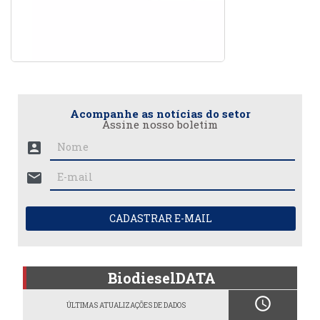
Acompanhe as notícias do setor
Assine nosso boletim
account_box
mail
CADASTRAR E-MAIL
BiodieselDATA
schedule
ÚLTIMAS ATUALIZAÇÕES DE DADOS