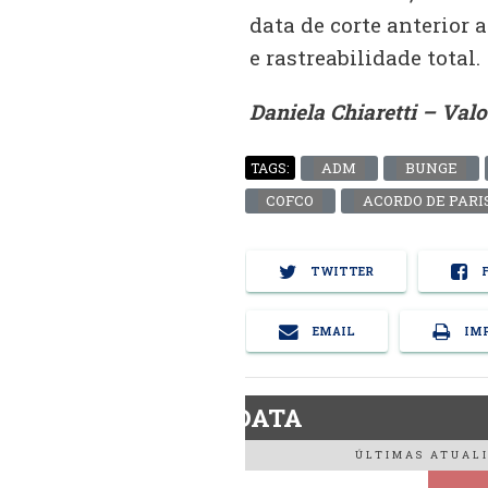
data de corte anterior 
e rastreabilidade total.
Daniela Chiaretti – Val
ADM
BUNGE
TAGS:
COFCO
ACORDO DE PARI
TWITTER
F
EMAIL
IMP
BiodieselDATA
ÚLTIMAS ATUALI