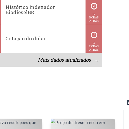
Histórico indexador
BiodieselBR
17
HORAS
ATRÁS
Cotação do dólar
17
HORAS
ATRÁS
Mais dados atualizados →