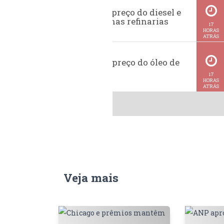
Evolução do preço do diesel e
da gasolina nas refinarias
17
HORAS
ATRÁS
Histórico do preço do óleo de
soja
17
HORAS
ATRÁS
Veja mais