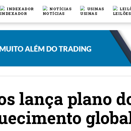
INDEXADOR
NOTÍCIAS
USINAS
LEIL
s lança plano do
quecimento globa