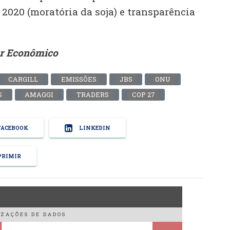
a 2020 (moratória da soja) e transparência
or Econômico
CARGILL
EMISSÕES
JBS
ONU
S
AMAGGI
TRADERS
COP 27
ACEBOOK
LINKEDIN
RIMIR
ZAÇÕES DE DADOS