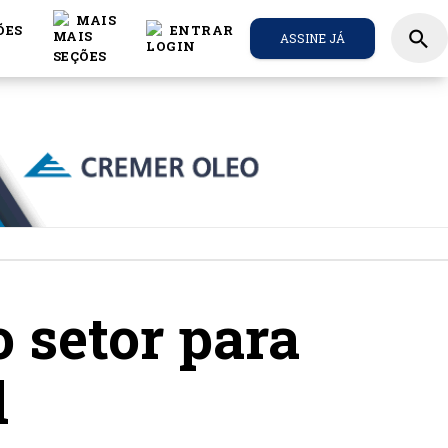
MAIS
ÕES
ENTRAR
search
ASSINE JÁ
 setor para
l