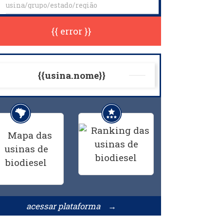
{{ error }}
{{usina.nome}}
acessar plataforma →