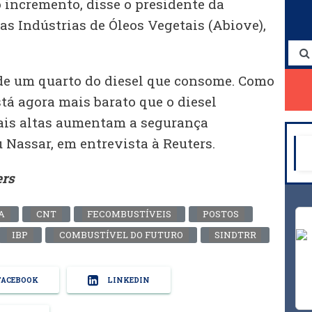
incremento, disse o presidente da
as Indústrias de Óleos Vegetais (Abiove),
 de um quarto do diesel que consome. Como
stá agora mais barato que o diesel
ais altas aumentam a segurança
 Nassar, em entrevista à Reuters.
ers
A
CNT
FECOMBUSTÍVEIS
POSTOS
IBP
COMBUSTÍVEL DO FUTURO
SINDTRR
ACEBOOK
LINKEDIN