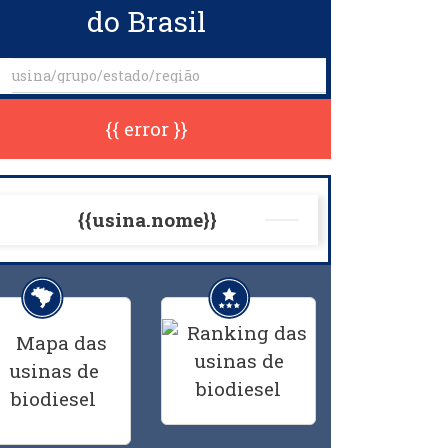
do Brasil
{{ error }}
{{usina.nome}}