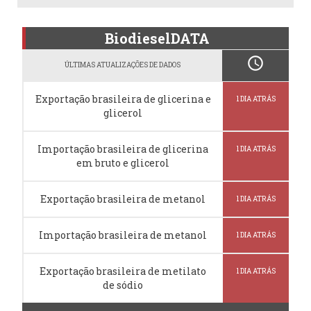
BiodieselDATA
schedule
ÚLTIMAS ATUALIZAÇÕES DE DADOS
Exportação brasileira de glicerina e
1 DIA ATRÁS
glicerol
Importação brasileira de glicerina
1 DIA ATRÁS
em bruto e glicerol
Exportação brasileira de metanol
1 DIA ATRÁS
Importação brasileira de metanol
1 DIA ATRÁS
Exportação brasileira de metilato
1 DIA ATRÁS
de sódio