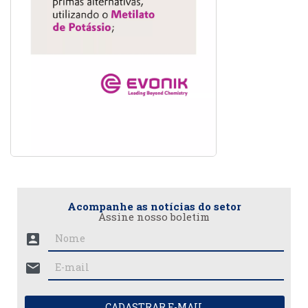
Acompanhe as notícias do setor
Assine nosso boletim
account_box
mail
CADASTRAR E-MAIL