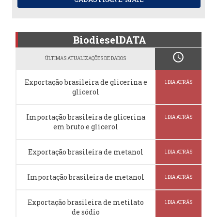
BiodieselDATA
schedule
ÚLTIMAS ATUALIZAÇÕES DE DADOS
Exportação brasileira de glicerina e
1 DIA ATRÁS
glicerol
Importação brasileira de glicerina
1 DIA ATRÁS
em bruto e glicerol
Exportação brasileira de metanol
1 DIA ATRÁS
Importação brasileira de metanol
1 DIA ATRÁS
Exportação brasileira de metilato
1 DIA ATRÁS
de sódio