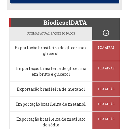
BiodieselDATA
schedule
ÚLTIMAS ATUALIZAÇÕES DE DADOS
Exportação brasileira de glicerina e
1 DIA ATRÁS
glicerol
Importação brasileira de glicerina
1 DIA ATRÁS
em bruto e glicerol
Exportação brasileira de metanol
1 DIA ATRÁS
Importação brasileira de metanol
1 DIA ATRÁS
Exportação brasileira de metilato
1 DIA ATRÁS
de sódio