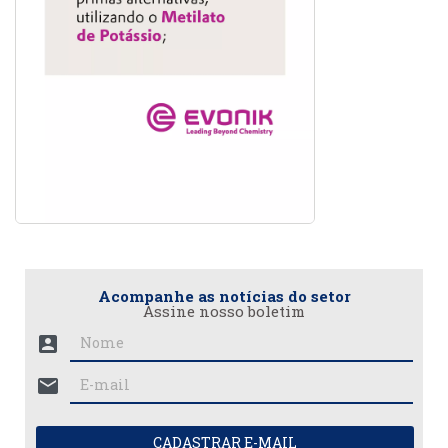
Acompanhe as notícias do setor
Assine nosso boletim
account_box
mail
CADASTRAR E-MAIL