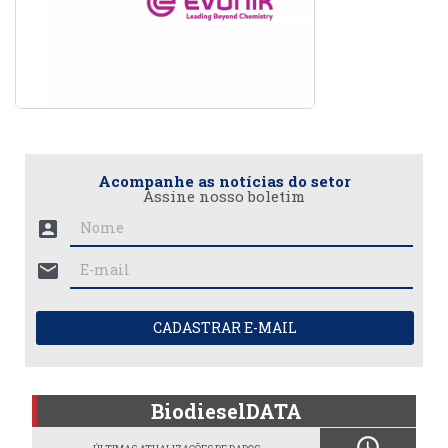
Acompanhe as notícias do setor
Assine nosso boletim
account_box
mail
CADASTRAR E-MAIL
BiodieselDATA
schedule