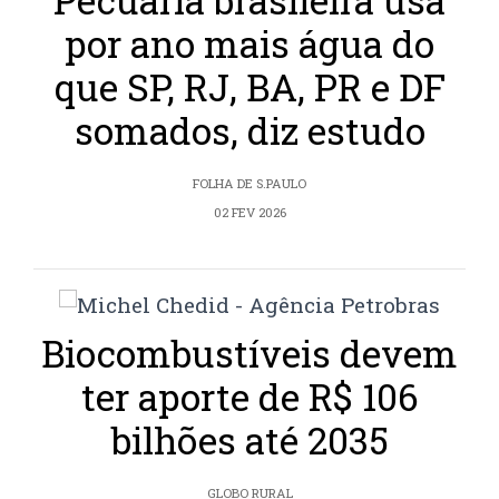
Pecuária brasileira usa
por ano mais água do
que SP, RJ, BA, PR e DF
somados, diz estudo
FOLHA DE S.PAULO
02 FEV 2026
Biocombustíveis devem
ter aporte de R$ 106
bilhões até 2035
GLOBO RURAL