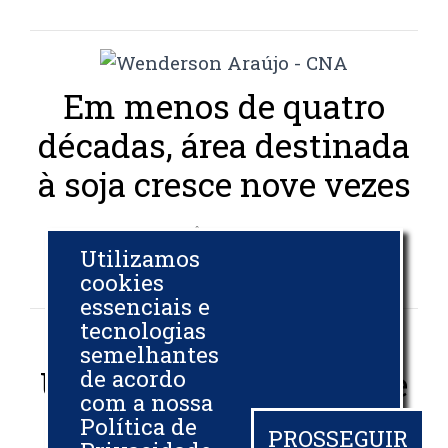
Em menos de quatro
décadas, área destinada
à soja cresce nove vezes
AGÊNCIA BRASIL
Utilizamos
06 DEZ 2024
cookies
essenciais e
tecnologias
semelhantes
UFPR recebe patente de
de acordo
com a nossa
tecnologia que usa luz
Política de
PROSSEGUIR