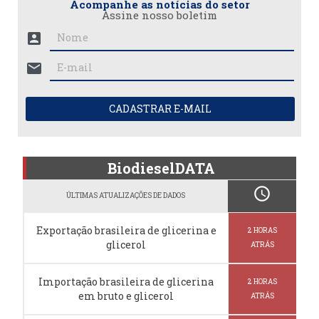
Acompanhe as notícias do setor
Assine nosso boletim
account_box
mail
CADASTRAR E-MAIL
BiodieselDATA
schedule
ÚLTIMAS ATUALIZAÇÕES DE DADOS
Exportação brasileira de glicerina e
2 HORAS
glicerol
ATRÁS
Importação brasileira de glicerina
2 HORAS
em bruto e glicerol
ATRÁS