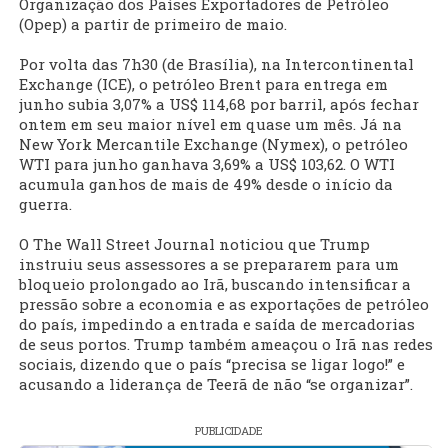
Organização dos Países Exportadores de Petróleo
(Opep) a partir de primeiro de maio.
Por volta das 7h30 (de Brasília), na Intercontinental
Exchange (ICE), o petróleo Brent para entrega em
junho subia 3,07% a US$ 114,68 por barril, após fechar
ontem em seu maior nível em quase um mês. Já na
New York Mercantile Exchange (Nymex), o petróleo
WTI para junho ganhava 3,69% a US$ 103,62. O WTI
acumula ganhos de mais de 49% desde o início da
guerra.
O The Wall Street Journal noticiou que Trump
instruiu seus assessores a se prepararem para um
bloqueio prolongado ao Irã, buscando intensificar a
pressão sobre a economia e as exportações de petróleo
do país, impedindo a entrada e saída de mercadorias
de seus portos. Trump também ameaçou o Irã nas redes
sociais, dizendo que o país “precisa se ligar logo!” e
acusando a liderança de Teerã de não “se organizar”.
PUBLICIDADE