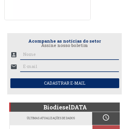
Acompanhe as notícias do setor
Assine nosso boletim
account_box
mail
CADASTRAR E-MAIL
BiodieselDATA
schedule
ÚLTIMAS ATUALIZAÇÕES DE DADOS