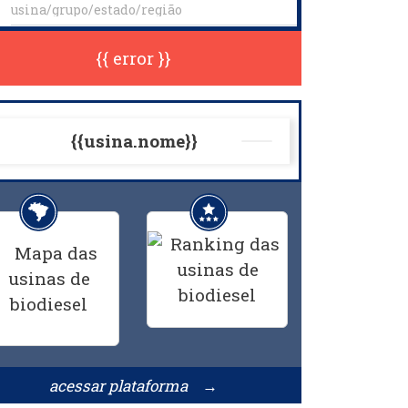
{{ error }}
{{usina.nome}}
acessar plataforma →