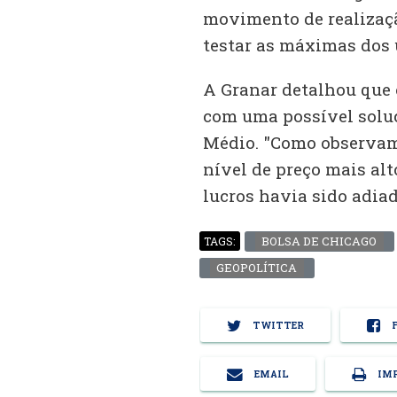
movimento de realizaçã
testar as máximas dos 
A Granar detalhou que
com uma possível soluç
Médio. "Como observamo
nível de preço mais alt
lucros havia sido adiad
BOLSA DE CHICAGO
TAGS:
GEOPOLÍTICA
TWITTER
F
EMAIL
IMP