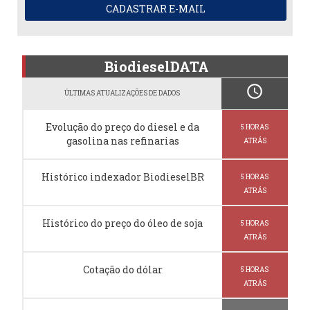
CADASTRAR E-MAIL
BiodieselDATA
schedule
ÚLTIMAS ATUALIZAÇÕES DE DADOS
Evolução do preço do diesel e da
5 HORAS
gasolina nas refinarias
ATRÁS
Histórico indexador BiodieselBR
5 HORAS
ATRÁS
Histórico do preço do óleo de soja
5 HORAS
ATRÁS
Cotação do dólar
5 HORAS
ATRÁS