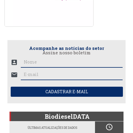
Acompanhe as notícias do setor
Assine nosso boletim
account_box
mail
CADASTRAR E-MAIL
BiodieselDATA
schedule
ÚLTIMAS ATUALIZAÇÕES DE DADOS