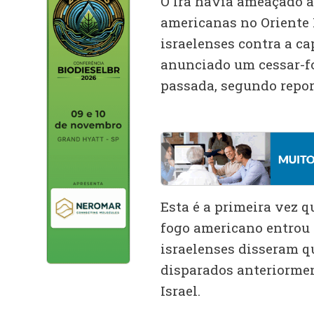
O Irã havia ameaçado a
americanas no Oriente 
israelenses contra a ca
anunciado um cessar-fo
passada, segundo repor
Esta é a primeira vez qu
fogo americano entrou e
israelenses disseram 
disparados anteriormen
Israel.