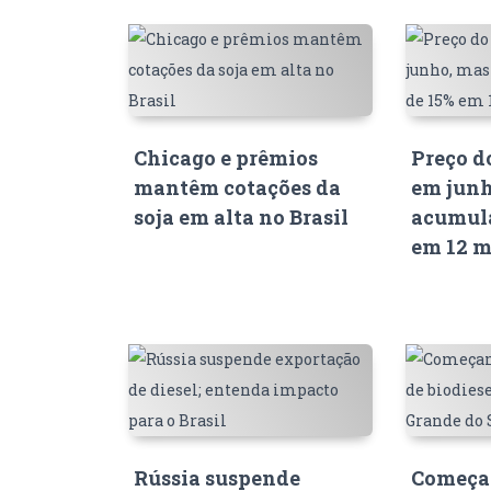
Chicago e prêmios
Preço d
mantêm cotações da
em junh
soja em alta no Brasil
acumula
em 12 m
Rússia suspende
Começam