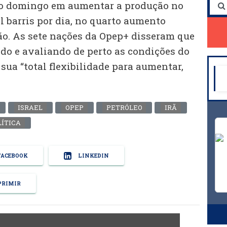
o domingo em aumentar a produção no
 barris por dia, no quarto aumento
o. As sete nações da Opep+ disseram que
o e avaliando de perto as condições do
ua “total flexibilidade para aumentar,
ISRAEL
OPEP
PETRÓLEO
IRÃ
ÍTICA
ACEBOOK
LINKEDIN
RIMIR