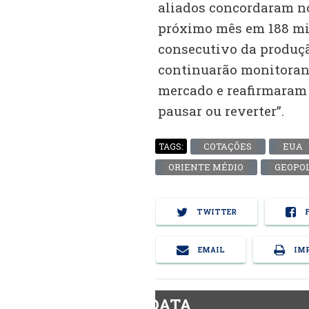
aliados concordaram n
próximo mês em 188 mil
consecutivo da produçã
continuarão monitorand
mercado e reafirmaram s
pausar ou reverter”.
COTAÇÕES
EUA
TAGS:
ORIENTE MÉDIO
GEOPOL
TWITTER
F
EMAIL
IMP
BiodieselDATA