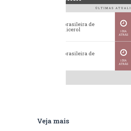
ÚLTIMAS ATUALI
Exportação brasileira de
glicerina e glicerol
1 DIA
ATRÁS
Exportação brasileira de
metanol
1 DIA
ATRÁS
Veja mais