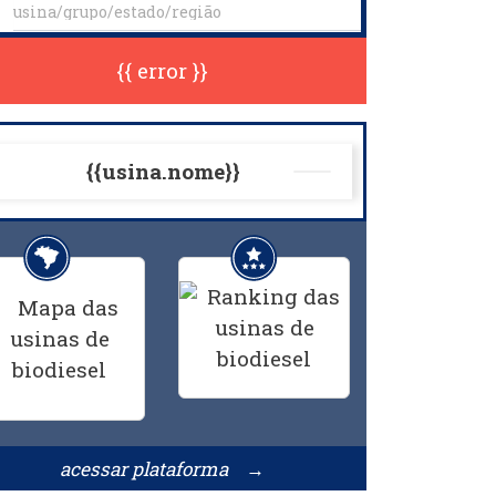
{{ error }}
{{usina.nome}}
acessar plataforma →