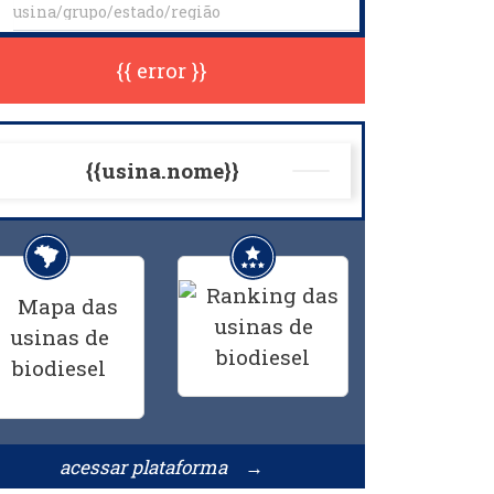
{{ error }}
{{usina.nome}}
acessar plataforma →